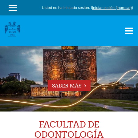
Usted no ha iniciado sesión. (
Iniciar sesión (ingresar)
)
PÁNEL LATERAL
Saltar al contenido principal
SABER MÁS
FACULTAD DE
ODONTOLOGÍA